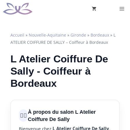
Aller
M
au
contenu
Accueil
»
Nouvelle-Aquitaine
»
Gironde
»
Bordeaux
»
L
ATELIER COIFFURE DE SALLY – Coiffeur à Bordeaux
L Atelier Coiffure De
Sally - Coiffeur à
Bordeaux
À propos du salon L Atelier
💇‍♀️
Coiffure De Sally
Bienvenue chez
L Atelier Coiffure De Sally
,