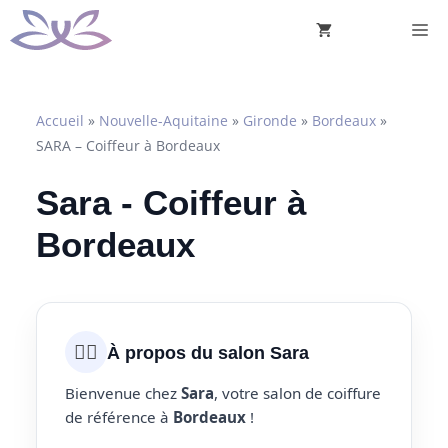
Aller
M
au
contenu
Accueil
»
Nouvelle-Aquitaine
»
Gironde
»
Bordeaux
»
SARA – Coiffeur à Bordeaux
Sara - Coiffeur à
Bordeaux
💇‍♀️
À propos du salon Sara
Bienvenue chez
Sara
, votre salon de coiffure
de référence à
Bordeaux
!