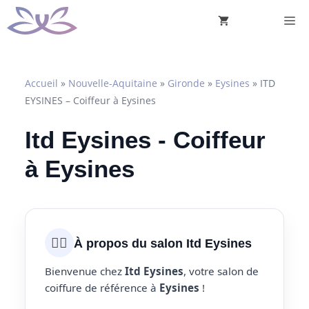
Aller
M
au
contenu
Accueil
»
Nouvelle-Aquitaine
»
Gironde
»
Eysines
»
ITD
EYSINES – Coiffeur à Eysines
Itd Eysines - Coiffeur
à Eysines
💇‍♀️
À propos du salon Itd Eysines
Bienvenue chez
Itd Eysines
, votre salon de
coiffure de référence à
Eysines
!