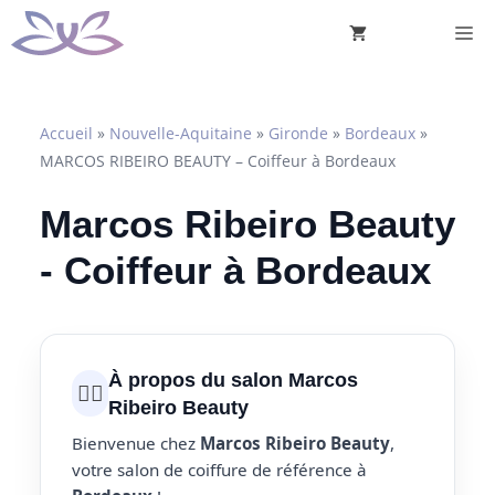
Aller
M
au
contenu
Accueil
»
Nouvelle-Aquitaine
»
Gironde
»
Bordeaux
»
MARCOS RIBEIRO BEAUTY – Coiffeur à Bordeaux
Marcos Ribeiro Beauty
- Coiffeur à Bordeaux
À propos du salon Marcos
💇‍♀️
Ribeiro Beauty
Bienvenue chez
Marcos Ribeiro Beauty
,
votre salon de coiffure de référence à