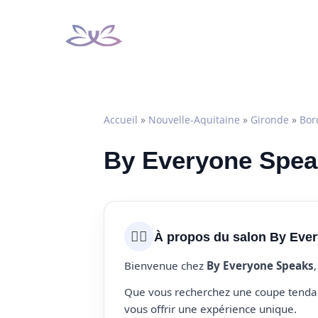
Aller
au
contenu
Accueil
»
Nouvelle-Aquitaine
»
Gironde
»
Bor
By Everyone Speak
💇‍♀️
À propos du salon By Eve
Bienvenue chez
By Everyone Speaks
Que vous recherchez une coupe tendanc
vous offrir une expérience unique.