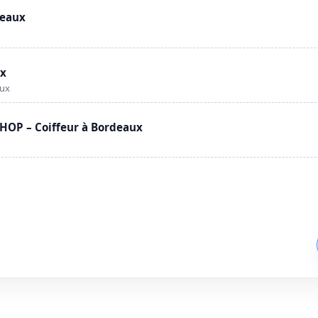
deaux
ux
aux
OP – Coiffeur à Bordeaux