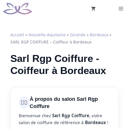
Aller
M
au
contenu
Accueil
»
Nouvelle-Aquitaine
»
Gironde
»
Bordeaux
»
SARL RGP COIFFURE – Coiffeur à Bordeaux
Sarl Rgp Coiffure -
Coiffeur à Bordeaux
À propos du salon Sarl Rgp
💇‍♀️
Coiffure
Bienvenue chez
Sarl Rgp Coiffure
, votre
salon de coiffure de référence à
Bordeaux
!