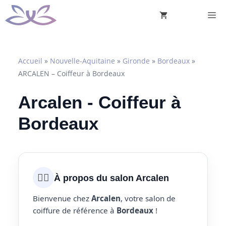
Aller
M
au
contenu
Accueil
»
Nouvelle-Aquitaine
»
Gironde
»
Bordeaux
»
ARCALEN – Coiffeur à Bordeaux
Arcalen - Coiffeur à
Bordeaux
💇‍♀️
À propos du salon Arcalen
Bienvenue chez
Arcalen
, votre salon de
coiffure de référence à
Bordeaux
!