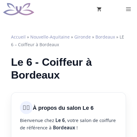
Aller
M
au
contenu
Accueil
»
Nouvelle-Aquitaine
»
Gironde
»
Bordeaux
»
LE
6 – Coiffeur à Bordeaux
Le 6 - Coiffeur à
Bordeaux
💇‍♀️
À propos du salon Le 6
Bienvenue chez
Le 6
, votre salon de coiffure
de référence à
Bordeaux
!