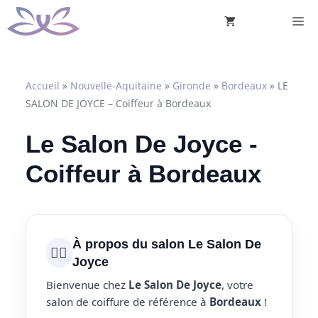
Aller
M
au
contenu
Accueil
»
Nouvelle-Aquitaine
»
Gironde
»
Bordeaux
»
LE
SALON DE JOYCE – Coiffeur à Bordeaux
Le Salon De Joyce -
Coiffeur à Bordeaux
À propos du salon Le Salon De
💇‍♀️
Joyce
Bienvenue chez
Le Salon De Joyce
, votre
salon de coiffure de référence à
Bordeaux
!