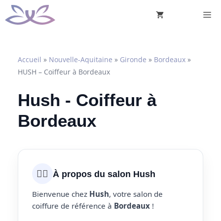
Aller
M
au
contenu
Accueil
»
Nouvelle-Aquitaine
»
Gironde
»
Bordeaux
»
HUSH – Coiffeur à Bordeaux
Hush - Coiffeur à
Bordeaux
💇‍♀️
À propos du salon Hush
Bienvenue chez
Hush
, votre salon de
coiffure de référence à
Bordeaux
!