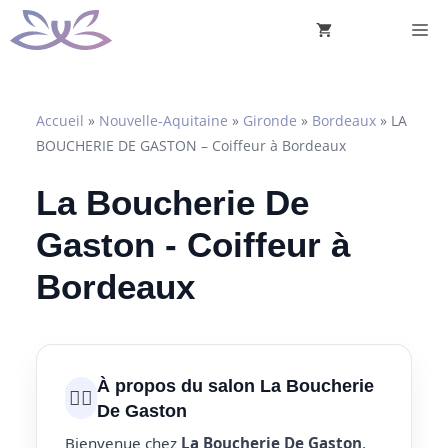
Aller
M
au
contenu
Accueil
»
Nouvelle-Aquitaine
»
Gironde
»
Bordeaux
»
LA
BOUCHERIE DE GASTON – Coiffeur à Bordeaux
La Boucherie De
Gaston - Coiffeur à
Bordeaux
À propos du salon La Boucherie
💇‍♀️
De Gaston
Bienvenue chez
La Boucherie De Gaston
,