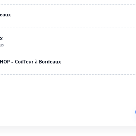
deaux
ux
aux
OP – Coiffeur à Bordeaux