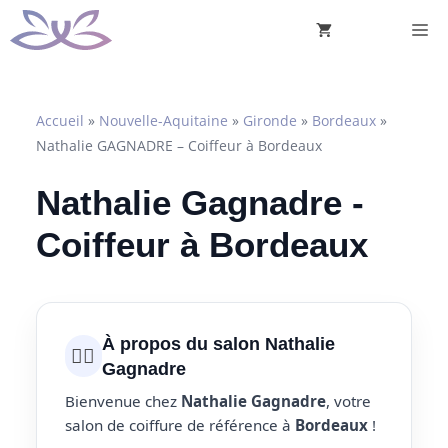
Aller
M
au
contenu
Accueil
»
Nouvelle-Aquitaine
»
Gironde
»
Bordeaux
»
Nathalie GAGNADRE – Coiffeur à Bordeaux
Nathalie Gagnadre -
Coiffeur à Bordeaux
À propos du salon Nathalie
💇‍♀️
Gagnadre
Bienvenue chez
Nathalie Gagnadre
, votre
salon de coiffure de référence à
Bordeaux
!