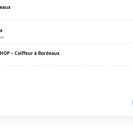
deaux
ux
aux
OP – Coiffeur à Bordeaux