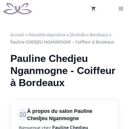
Aller
M
au
contenu
Accueil
»
Nouvelle-Aquitaine
»
Gironde
»
Bordeaux
»
Pauline CHEDJEU NGANMOGNE – Coiffeur à Bordeaux
Pauline Chedjeu
Nganmogne - Coiffeur
à Bordeaux
À propos du salon Pauline
💇‍♀️
Chedjeu Nganmogne
Bienvenue chez
Pauline Chedjeu