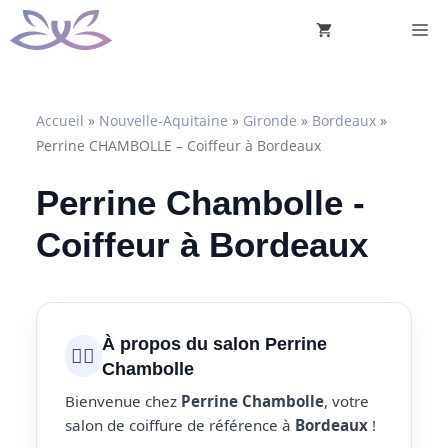
Aller
M
au
contenu
Accueil
»
Nouvelle-Aquitaine
»
Gironde
»
Bordeaux
»
Perrine CHAMBOLLE – Coiffeur à Bordeaux
Perrine Chambolle -
Coiffeur à Bordeaux
À propos du salon Perrine
💇‍♀️
Chambolle
Bienvenue chez
Perrine Chambolle
, votre
salon de coiffure de référence à
Bordeaux
!