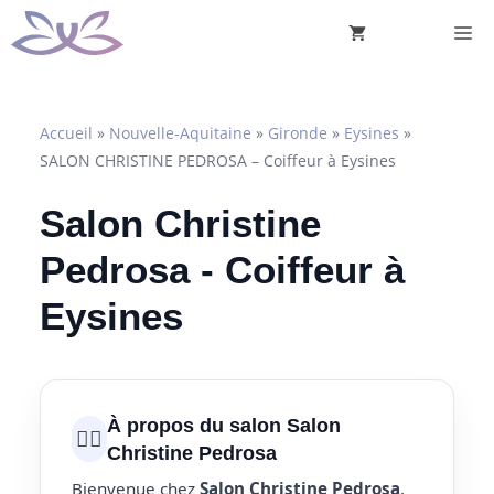
Aller
M
au
contenu
Accueil
»
Nouvelle-Aquitaine
»
Gironde
»
Eysines
»
SALON CHRISTINE PEDROSA – Coiffeur à Eysines
Salon Christine
Pedrosa - Coiffeur à
Eysines
À propos du salon Salon
💇‍♀️
Christine Pedrosa
Bienvenue chez
Salon Christine Pedrosa
,