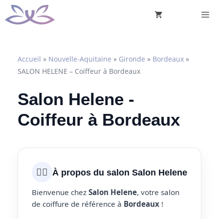
Aller
M
au
contenu
Accueil
»
Nouvelle-Aquitaine
»
Gironde
»
Bordeaux
»
SALON HELENE – Coiffeur à Bordeaux
Salon Helene -
Coiffeur à Bordeaux
💇‍♀️
À propos du salon Salon Helene
Bienvenue chez
Salon Helene
, votre salon
de coiffure de référence à
Bordeaux
!