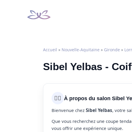
Aller
au
contenu
Accueil
»
Nouvelle-Aquitaine
»
Gironde
»
Lor
Sibel Yelbas - Coi
💇‍♀️
À propos du salon Sibel Y
Bienvenue chez
Sibel Yelbas
, votre s
Que vous recherchez une coupe tendanc
vous offrir une expérience unique.