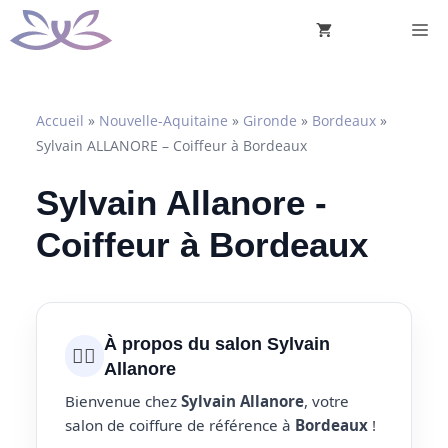
Aller
M
au
contenu
Accueil
»
Nouvelle-Aquitaine
»
Gironde
»
Bordeaux
»
Sylvain ALLANORE – Coiffeur à Bordeaux
Sylvain Allanore -
Coiffeur à Bordeaux
À propos du salon Sylvain
💇‍♀️
Allanore
Bienvenue chez
Sylvain Allanore
, votre
salon de coiffure de référence à
Bordeaux
!