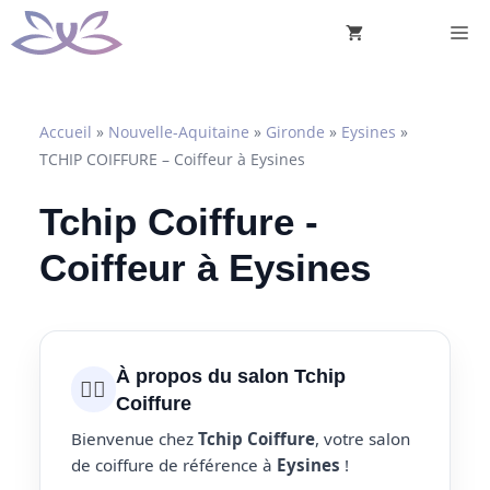
Aller
M
au
contenu
Accueil
»
Nouvelle-Aquitaine
»
Gironde
»
Eysines
»
TCHIP COIFFURE – Coiffeur à Eysines
Tchip Coiffure -
Coiffeur à Eysines
À propos du salon Tchip
💇‍♀️
Coiffure
Bienvenue chez
Tchip Coiffure
, votre salon
de coiffure de référence à
Eysines
!