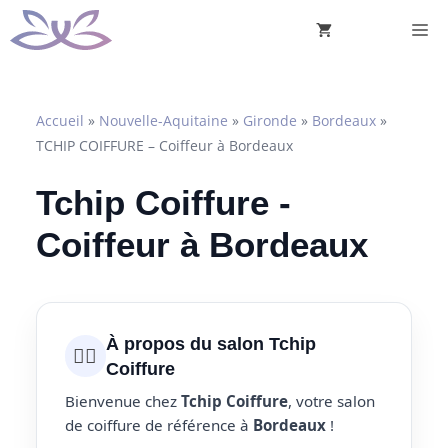
Aller
M
au
contenu
Accueil
»
Nouvelle-Aquitaine
»
Gironde
»
Bordeaux
»
TCHIP COIFFURE – Coiffeur à Bordeaux
Tchip Coiffure -
Coiffeur à Bordeaux
À propos du salon Tchip
💇‍♀️
Coiffure
Bienvenue chez
Tchip Coiffure
, votre salon
de coiffure de référence à
Bordeaux
!