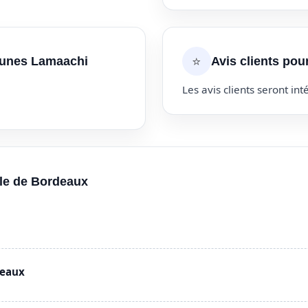
⭐
ounes Lamaachi
Avis clients po
Les avis clients seront inté
lle de Bordeaux
deaux