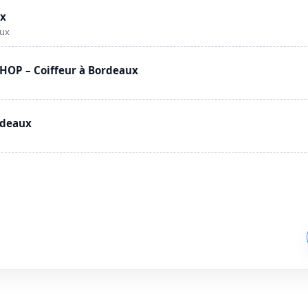
ux
aux
OP – Coiffeur à Bordeaux
rdeaux