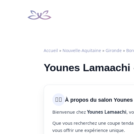
Aller
au
contenu
Accueil
»
Nouvelle-Aquitaine
»
Gironde
»
Bor
Younes Lamaachi -
💇‍♀️
À propos du salon Younes
Bienvenue chez
Younes Lamaachi
, v
Que vous recherchez une coupe tendanc
vous offrir une expérience unique.