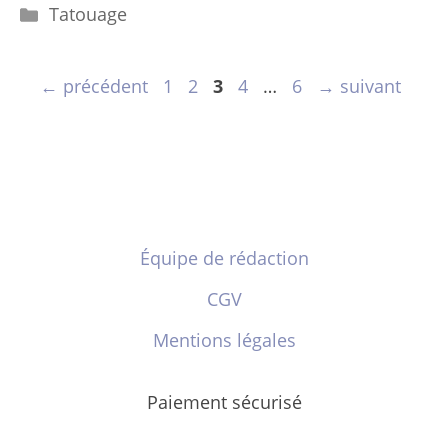
Catégories
Tatouage
Page
Page
Page
Page
Page
←
précédent
1
2
3
4
…
6
→
suivant
Équipe de rédaction
CGV
Mentions légales
Paiement sécurisé