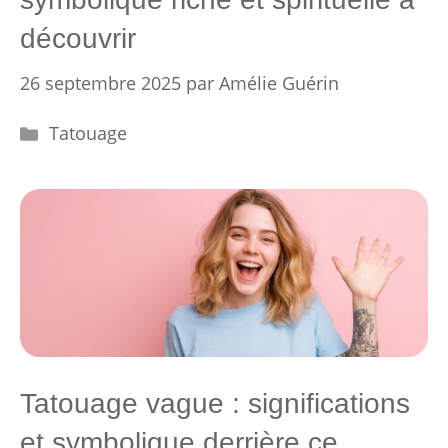
découvrir
26 septembre 2025
par
Amélie Guérin
Catégories
Tatouage
Tatouage vague : significations
et symbolique derrière ce