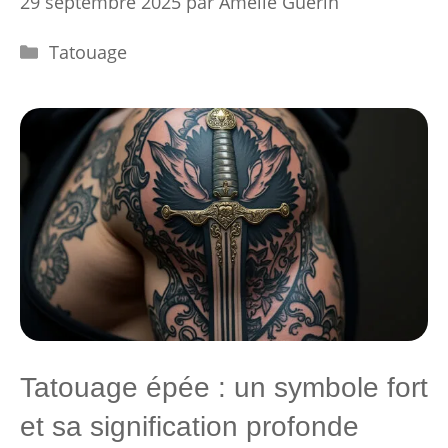
29 septembre 2025
par
Amélie Guérin
Catégories
Tatouage
Tatouage épée : un symbole fort
et sa signification profonde