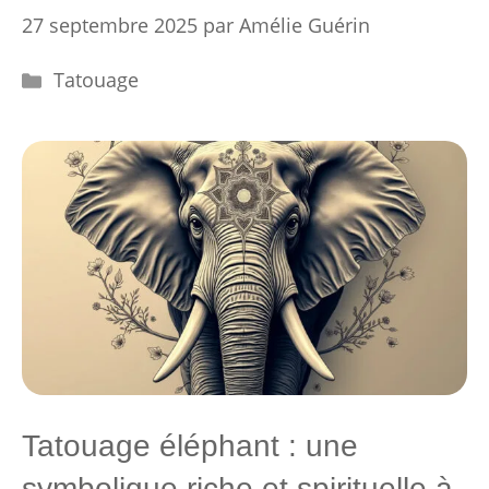
27 septembre 2025
par
Amélie Guérin
Catégories
Tatouage
Tatouage éléphant : une
symbolique riche et spirituelle à